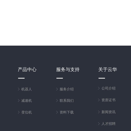
产品中心
服务与支持
关于云华
ꁕ
公司介绍
ꁕ
机器人
ꁕ
服务介绍
ꁕ
资质证书
ꁕ
减速机
ꁕ
联系我们
ꁕ
新闻资讯
ꁕ
变位机
ꁕ
资料下载
ꁕ
人才招聘