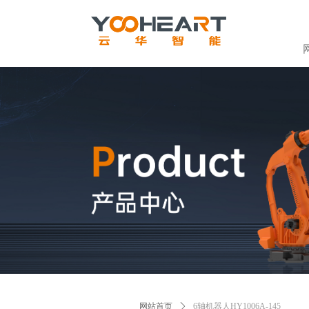
网站首页
ꄲ
6轴机器人HY1006A-145