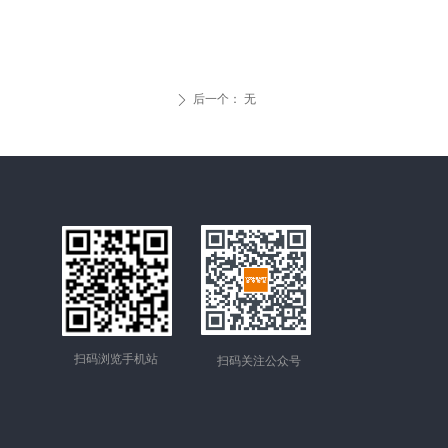
后一个：
无
ꄲ
扫码浏览手机站
扫码关注公众号