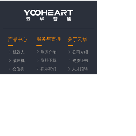
服务与支持
产品中心
关于云华
服务介绍
机器人
公司介绍
ꁕ
ꁕ
ꁕ
资料下载
减速机
资质证书
ꁕ
ꁕ
ꁕ
联系我们
变位机
人才招聘
ꁕ
ꁕ
ꁕ
新闻资讯
ꁕ
扫码关注公众号