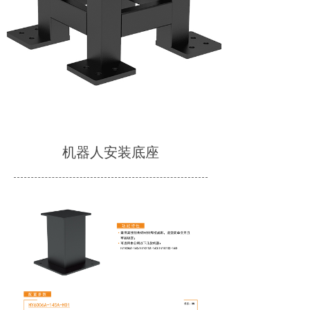
机器人安装底座